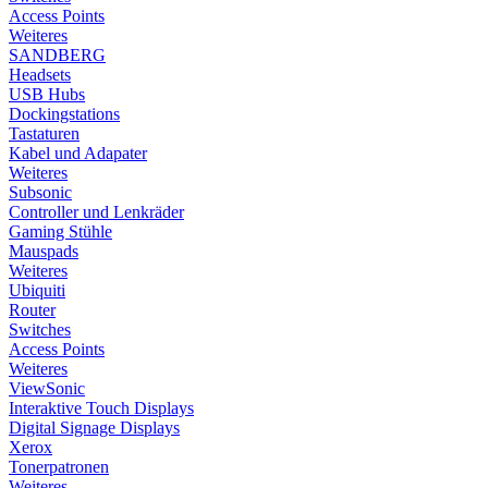
Access Points
Weiteres
SANDBERG
Headsets
USB Hubs
Dockingstations
Tastaturen
Kabel und Adapater
Weiteres
Subsonic
Controller und Lenkräder
Gaming Stühle
Mauspads
Weiteres
Ubiquiti
Router
Switches
Access Points
Weiteres
ViewSonic
Interaktive Touch Displays
Digital Signage Displays
Xerox
Tonerpatronen
Weiteres