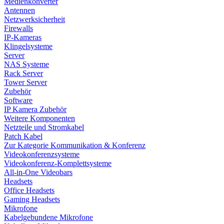
Medienkonverter
Antennen
Netzwerksicherheit
Firewalls
IP-Kameras
Klingelsysteme
Server
NAS Systeme
Rack Server
Tower Server
Zubehör
Software
IP Kamera Zubehör
Weitere Komponenten
Netzteile und Stromkabel
Patch Kabel
Zur Kategorie Kommunikation & Konferenz
Videokonferenzsysteme
Videokonferenz-Komplettsysteme
All-in-One Videobars
Headsets
Office Headsets
Gaming Headsets
Mikrofone
Kabelgebundene Mikrofone