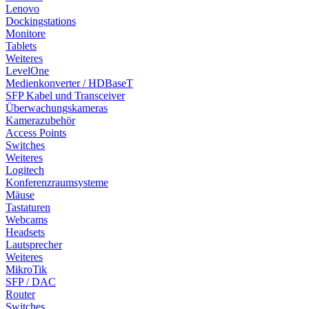
Lenovo
Dockingstations
Monitore
Tablets
Weiteres
LevelOne
Medienkonverter / HDBaseT
SFP Kabel und Transceiver
Überwachungskameras
Kamerazubehör
Access Points
Switches
Weiteres
Logitech
Konferenzraumsysteme
Mäuse
Tastaturen
Webcams
Headsets
Lautsprecher
Weiteres
MikroTik
SFP / DAC
Router
Switches