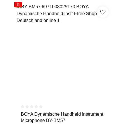
%
Durchschnittliche Bewertung von 0 von 5 Sternen
BOYA Dynamische Handheld Instrument
Microphone BY-BM57