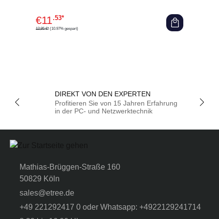
€
11
.53*
12,95 €*
(10.97% gespart)
DIREKT VON DEN EXPERTEN
Profitieren Sie von 15 Jahren Erfahrung
in der PC- und Netzwerktechnik
Mathias-Brüggen-Straße 160
50829 Köln
sales@etree.de
+49 221292417 0 oder Whatsapp: +4922129241714