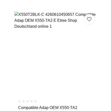
Durchschnittliche Bewertung von 0 von 5 Sternen
Compatible Adap OEM X550-TA2