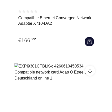
Durchschnittliche Bewertung von 0 von 5 Sternen
Compatible Ethernet Converged Network
Adapter X710-DA2
€
166
.25*