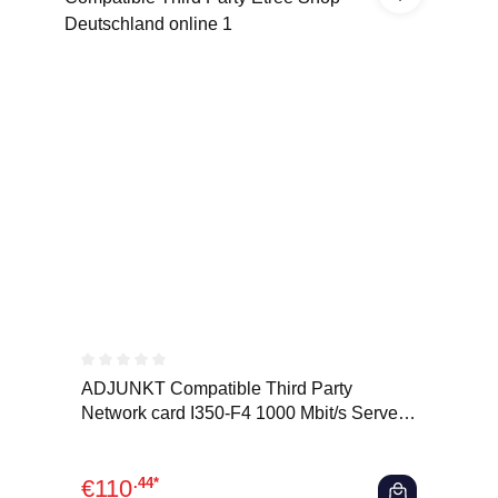
Durchschnittliche Bewertung von 0 von 5 Sternen
ADJUNKT Compatible Third Party
Network card I350-F4 1000 Mbit/s Server
Network AdapterNetwo
€
110
.44*