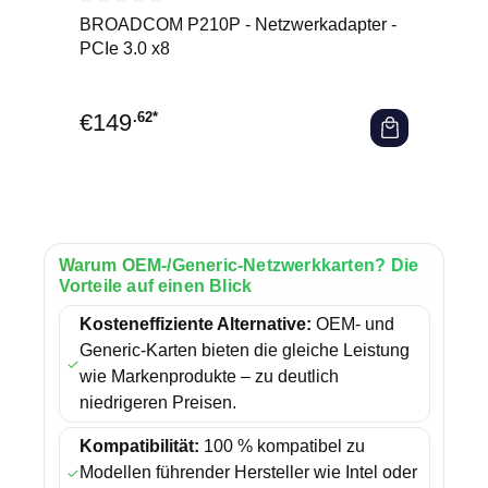
Durchschnittliche Bewertung von 0 von 5 Sternen
BROADCOM P210P - Netzwerkadapter -
PCIe 3.0 x8
€
149
.62*
Warum OEM-/Generic-Netzwerkkarten? Die
Vorteile auf einen Blick
Kosteneffiziente Alternative:
OEM- und
Generic-Karten bieten die gleiche Leistung
wie Markenprodukte – zu deutlich
niedrigeren Preisen.
Kompatibilität:
100 % kompatibel zu
Modellen führender Hersteller wie Intel oder