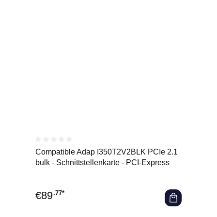
Durchschnittliche Bewertung von 0 von 5 Sternen
Compatible Adap I350T2V2BLK PCIe 2.1
bulk - Schnittstellenkarte - PCI-Express
€
89
.77*