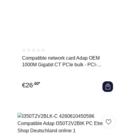
Durchschnittliche Bewertung von 0 von 5 Sternen
Compatible network card Adap OEM
1000M Gigabit CT PCIe bulk - PCI-
Express
€
26
.60*