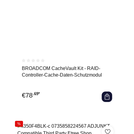
Durchschnittliche Bewertung von 0 von 5 Sternen
BROADCOM CacheVault Kit - RAID-
Controller-Cache-Daten-Schutzmodul
€
78
.69*
%