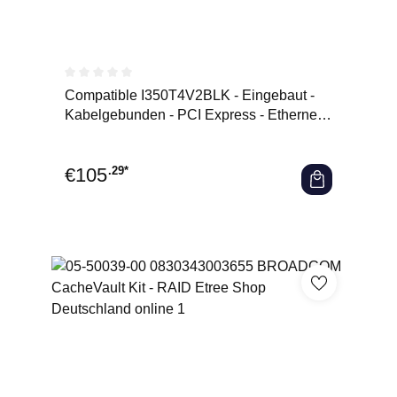
Durchschnittliche Bewertung von 0 von 5 Sternen
Compatible I350T4V2BLK - Eingebaut -
Kabelgebunden - PCI Express - Ethernet -
1000 Mbit/s
€
105
.29*