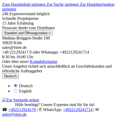
Zum Hauptinhalt springen
Zur Suche springen
Zur Hauptnavigation
springen
24h Expressversand möglich
Schnelle Projektpreise
15 Jahre Erfahrung
Neuware direkt vom Distributor
Standort und Öffnungszeiten
Mathias-Brüggen-Straße 160
50829 Köln
sales@etree.de
+49 221292417 0 oder Whatsapp: +4922129241714
8:30 bis 16:00 Uhr
Oder über unser
Kontaktformular
.
Unser Angebot richtet sich ausschließlich an Geschäftskunden und
öffentliche Auftraggeber
Deutsch
Deutsch
English
Hilfe benötigt? Unsere Experten sind für Sie da!
☎
+492212924170
| ✆ WhatsApp:
+4922129241714
| ✉
sales@etree.de