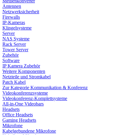
Medienkonverter
Antennen
Netzwerksicherheit
Firewalls
IP-Kameras
Klingelsysteme
Server
NAS Systeme
Rack Server
Tower Server
Zubehör
Software
IP Kamera Zubehör
Weitere Komponenten
Netzteile und Stromkabel
Patch Kabel
Zur Kategorie Kommunikation & Konferenz
Videokonferenzsysteme
Videokonferenz-Komplettsysteme
All-in-One Videobars
Headsets
Office Headsets
Gaming Headsets
Mikrofone
Kabelgebundene Mikrofone