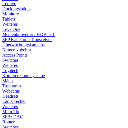
Lenovo
Dockingstations
Monitore
Tablets
Weiteres
LevelOne
Medienkonverter / HDBaseT
SFP Kabel und Transceiver
Überwachungskameras
Kamerazubehör
Access Points
Switches
Weiteres
Logitech
Konferenzraumsysteme
Mäuse
Tastaturen
Webcams
Headsets
Lautsprecher
Weiteres
MikroTik
SFP / DAC
Router
Switches