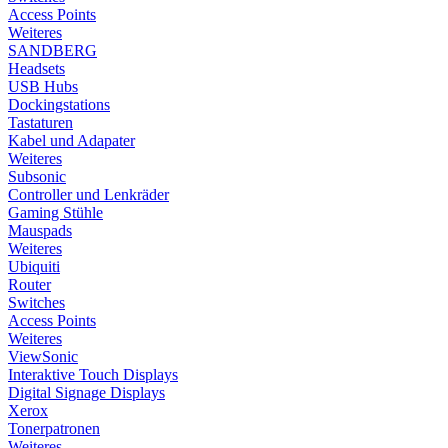
Access Points
Weiteres
SANDBERG
Headsets
USB Hubs
Dockingstations
Tastaturen
Kabel und Adapater
Weiteres
Subsonic
Controller und Lenkräder
Gaming Stühle
Mauspads
Weiteres
Ubiquiti
Router
Switches
Access Points
Weiteres
ViewSonic
Interaktive Touch Displays
Digital Signage Displays
Xerox
Tonerpatronen
Weiteres