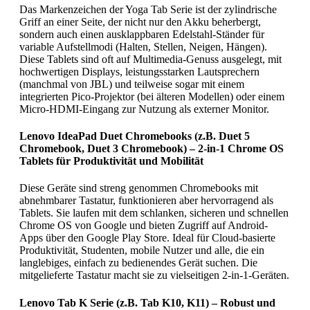
Das Markenzeichen der Yoga Tab Serie ist der zylindrische
Griff an einer Seite, der nicht nur den Akku beherbergt,
sondern auch einen ausklappbaren Edelstahl-Ständer für
variable Aufstellmodi (Halten, Stellen, Neigen, Hängen).
Diese Tablets sind oft auf Multimedia-Genuss ausgelegt, mit
hochwertigen Displays, leistungsstarken Lautsprechern
(manchmal von JBL) und teilweise sogar mit einem
integrierten Pico-Projektor (bei älteren Modellen) oder einem
Micro-HDMI-Eingang zur Nutzung als externer Monitor.
Lenovo IdeaPad Duet Chromebooks (z.B. Duet 5
Chromebook, Duet 3 Chromebook) – 2-in-1 Chrome OS
Tablets für Produktivität und Mobilität
Diese Geräte sind streng genommen Chromebooks mit
abnehmbarer Tastatur, funktionieren aber hervorragend als
Tablets. Sie laufen mit dem schlanken, sicheren und schnellen
Chrome OS von Google und bieten Zugriff auf Android-
Apps über den Google Play Store. Ideal für Cloud-basierte
Produktivität, Studenten, mobile Nutzer und alle, die ein
langlebiges, einfach zu bedienendes Gerät suchen. Die
mitgelieferte Tastatur macht sie zu vielseitigen 2-in-1-Geräten.
Lenovo Tab K Serie (z.B. Tab K10, K11) – Robust und