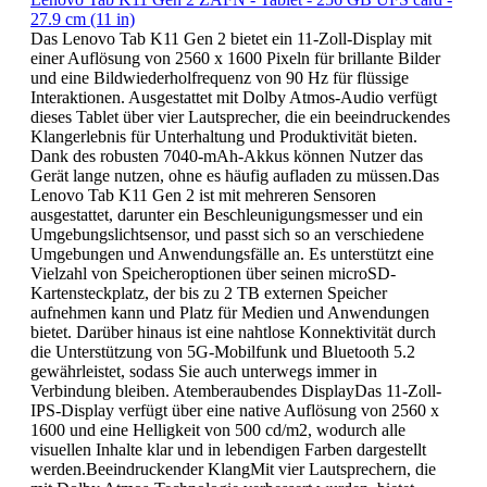
27.9 cm (11 in)
Das Lenovo Tab K11 Gen 2 bietet ein 11-Zoll-Display mit
einer Auflösung von 2560 x 1600 Pixeln für brillante Bilder
und eine Bildwiederholfrequenz von 90 Hz für flüssige
Interaktionen. Ausgestattet mit Dolby Atmos-Audio verfügt
dieses Tablet über vier Lautsprecher, die ein beeindruckendes
Klangerlebnis für Unterhaltung und Produktivität bieten.
Dank des robusten 7040-mAh-Akkus können Nutzer das
Gerät lange nutzen, ohne es häufig aufladen zu müssen.Das
Lenovo Tab K11 Gen 2 ist mit mehreren Sensoren
ausgestattet, darunter ein Beschleunigungsmesser und ein
Umgebungslichtsensor, und passt sich so an verschiedene
Umgebungen und Anwendungsfälle an. Es unterstützt eine
Vielzahl von Speicheroptionen über seinen microSD-
Kartensteckplatz, der bis zu 2 TB externen Speicher
aufnehmen kann und Platz für Medien und Anwendungen
bietet. Darüber hinaus ist eine nahtlose Konnektivität durch
die Unterstützung von 5G-Mobilfunk und Bluetooth 5.2
gewährleistet, sodass Sie auch unterwegs immer in
Verbindung bleiben. Atemberaubendes DisplayDas 11-Zoll-
IPS-Display verfügt über eine native Auflösung von 2560 x
1600 und eine Helligkeit von 500 cd/m2, wodurch alle
visuellen Inhalte klar und in lebendigen Farben dargestellt
werden.Beeindruckender KlangMit vier Lautsprechern, die