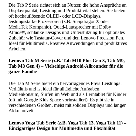
Die Tab P Serie richtet sich an Nutzer, die hohe Ansprüche an
Displayqualität, Leistung und Produktivität stellen. Sie bieten
oft hochauflösende OLED- oder LCD-Displays,
leistungsstarke Prozessoren (z.B. Snapdragon® oder
MediaTek Kompanio), Quad-Lautsprecher mit Dolby
Atmos®, schlanke Designs und Unterstützung für optionales
Zubehör wie Tastatur-Cover und den Lenovo Precision Pen.
Ideal für Multimedia, kreative Anwendungen und produktives
Arbeiten.
Lenovo Tab M Serie (z.B. Tab M10 Plus Gen 3, Tab M9,
Tab M8 Gen 4) – Vielseitige Android-Allrounder für die
ganze Familie
Die Tab M Serie bietet ein hervorragendes Preis-Leistungs-
Verhältnis und ist ideal für alltägliche Aufgaben,
Medienkonsum, Surfen im Web und als Lerntablet für Kinder
(oft mit Google Kids Space vorinstalliert). Es gibt sie in
verschiedenen Größen, meist mit soliden Displays und langer
Akkulaufzeit.
Lenovo Yoga Tab Serie (z.B. Yoga Tab 13, Yoga Tab 11) –
Einzigartiges Design für Multimedia und Flexibilität