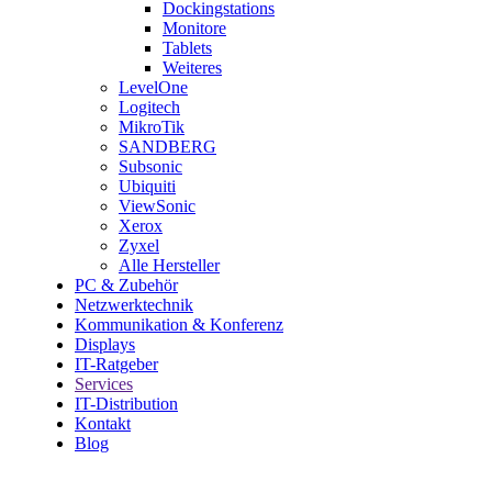
Dockingstations
Monitore
Tablets
Weiteres
LevelOne
Logitech
MikroTik
SANDBERG
Subsonic
Ubiquiti
ViewSonic
Xerox
Zyxel
Alle Hersteller
PC & Zubehör
Netzwerktechnik
Kommunikation & Konferenz
Displays
IT-Ratgeber
Services
IT-Distribution
Kontakt
Blog