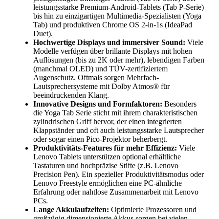
leistungsstarke Premium-Android-Tablets (Tab P-Serie)
bis hin zu einzigartigen Multimedia-Spezialisten (Yoga
Tab) und produktiven Chrome OS 2-in-1s (IdeaPad
Duet).
Hochwertige Displays und immersiver Sound:
Viele
Modelle verfügen über brillante Displays mit hohen
Auflösungen (bis zu 2K oder mehr), lebendigen Farben
(manchmal OLED) und TÜV-zertifiziertem
Augenschutz. Oftmals sorgen Mehrfach-
Lautsprechersysteme mit Dolby Atmos® für
beeindruckenden Klang.
Innovative Designs und Formfaktoren:
Besonders
die Yoga Tab Serie sticht mit ihrem charakteristischen
zylindrischen Griff hervor, der einen integrierten
Klappständer und oft auch leistungsstarke Lautsprecher
oder sogar einen Pico-Projektor beherbergt.
Produktivitäts-Features für mehr Effizienz:
Viele
Lenovo Tablets unterstützen optional erhältliche
Tastaturen und hochpräzise Stifte (z.B. Lenovo
Precision Pen). Ein spezieller Produktivitätsmodus oder
Lenovo Freestyle ermöglichen eine PC-ähnliche
Erfahrung oder nahtlose Zusammenarbeit mit Lenovo
PCs.
Lange Akkulaufzeiten:
Optimierte Prozessoren und
großzügig dimensionierte Akkus sorgen bei vielen