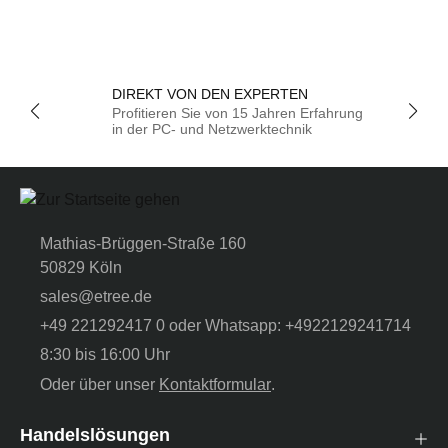
DIREKT VON DEN EXPERTEN
Profitieren Sie von 15 Jahren Erfahrung
in der PC- und Netzwerktechnik
Mathias-Brüggen-Straße 160
50829 Köln
sales@etree.de
+49 221292417 0 oder Whatsapp: +4922129241714
8:30 bis 16:00 Uhr
Oder über unser
Kontaktformular
.
Handelslösungen