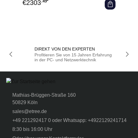
€
2303
.49*
DIREKT VON DEN EXPERTEN
Profitieren Sie von 15 Jahren Erfahrung
in der PC- und Netzwerktechnik
Mathias-Brüggen-Straße 160
50829 Köln
sales@etree.de
+49 221292417 0 oder Whatsapp: +4922129241714
8:30 bis 16:00 Uhr