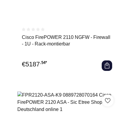
Durchschnittliche Bewertung von 0 von 5 Sternen
Cisco FirePOWER 2110 NGFW - Firewall
- 1U - Rack-montierbar
€
5187
.54*