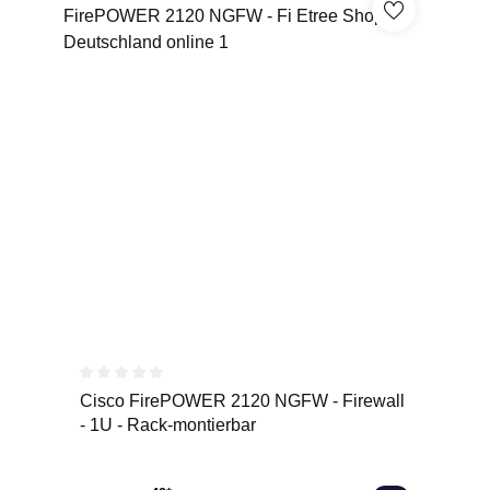
Durchschnittliche Bewertung von 0 von 5 Sternen
Cisco FirePOWER 2120 NGFW - Firewall
- 1U - Rack-montierbar