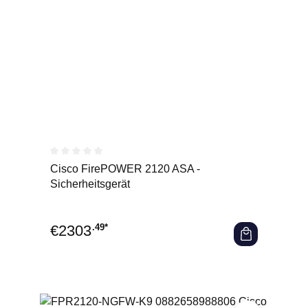
Durchschnittliche Bewertung von 0 von 5 Sternen
Cisco FirePOWER 2120 ASA -
Sicherheitsgerät
€
2303
.49*