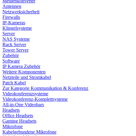
Medienkonverter
Antennen
Netzwerksicherheit
Firewalls
IP-Kameras
Klingelsysteme
Server
NAS Systeme
Rack Server
Tower Server
Zubehör
Software
IP Kamera Zubehör
Weitere Komponenten
Netzteile und Stromkabel
Patch Kabel
Zur Kategorie Kommunikation & Konferenz
Videokonferenzsysteme
Videokonferenz-Komplettsysteme
All-in-One Videobars
Headsets
Office Headsets
Gaming Headsets
Mikrofone
Kabelgebundene Mikrofone