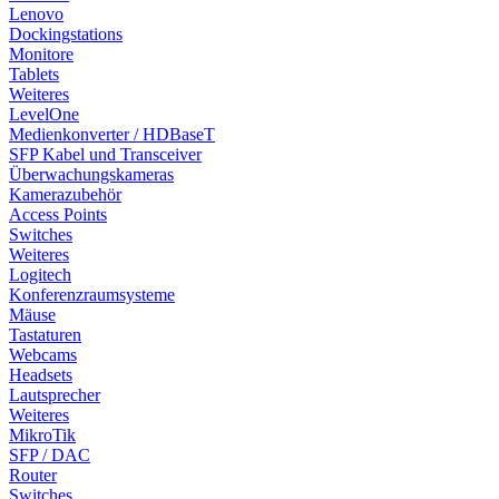
Lenovo
Dockingstations
Monitore
Tablets
Weiteres
LevelOne
Medienkonverter / HDBaseT
SFP Kabel und Transceiver
Überwachungskameras
Kamerazubehör
Access Points
Switches
Weiteres
Logitech
Konferenzraumsysteme
Mäuse
Tastaturen
Webcams
Headsets
Lautsprecher
Weiteres
MikroTik
SFP / DAC
Router
Switches