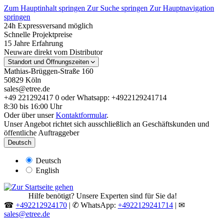
Zum Hauptinhalt springen
Zur Suche springen
Zur Hauptnavigation
springen
24h Expressversand möglich
Schnelle Projektpreise
15 Jahre Erfahrung
Neuware direkt vom Distributor
Standort und Öffnungszeiten
Mathias-Brüggen-Straße 160
50829 Köln
sales@etree.de
+49 221292417 0 oder Whatsapp: +4922129241714
8:30 bis 16:00 Uhr
Oder über unser
Kontaktformular
.
Unser Angebot richtet sich ausschließlich an Geschäftskunden und
öffentliche Auftraggeber
Deutsch
Deutsch
English
Hilfe benötigt? Unsere Experten sind für Sie da!
☎
+492212924170
| ✆ WhatsApp:
+4922129241714
| ✉
sales@etree.de