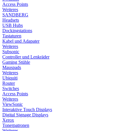
Access Points
Weiteres
SANDBERG
Headsets
USB Hubs
Dockingstations
Tastaturen
Kabel und Adapater
Weiteres
Subsonic
Controller und Lenkräder
Gaming Stühle
Mauspads
Weiteres
Ubiquiti
Router
Switches
Access Points
Weiteres
ViewSonic
Interaktive Touch Displays
Digital Signage Displays
Xerox
Tonerpatronen
Weiteres