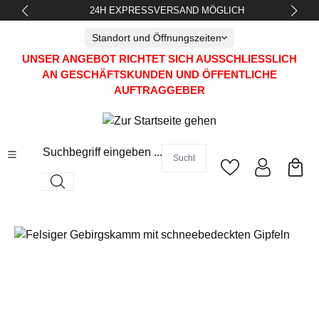
24H EXPRESSVERSAND MÖGLICH
alt springen
Standort und Öffnungszeiten
UNSER ANGEBOT RICHTET SICH AUSSCHLIESSLICH A
N GESCHÄFTSKUNDEN UND ÖFFENTLICHE A
UFTRAGGEBER
Suchbegriff eingeben ...