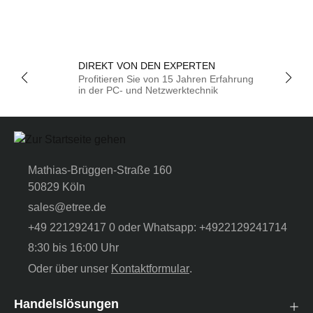
DIREKT VON DEN EXPERTEN
Profitieren Sie von 15 Jahren Erfahrung
in der PC- und Netzwerktechnik
Mathias-Brüggen-Straße 160
50829 Köln
sales@etree.de
+49 221292417 0 oder Whatsapp: +4922129241714
8:30 bis 16:00 Uhr
Oder über unser
Kontaktformular
.
Handelslösungen