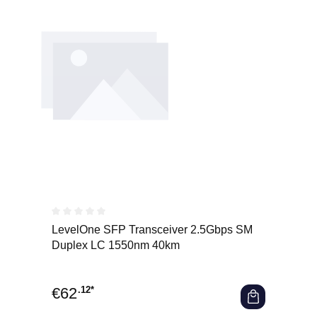
Durchschnittliche Bewertung von 0 von 5 Sternen
LevelOne SFP Transceiver 2.5Gbps SM
Duplex LC 1550nm 40km
€
62
.12*