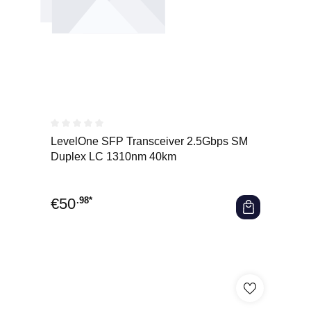
Durchschnittliche Bewertung von 0 von 5 Sternen
LevelOne SFP Transceiver 2.5Gbps SM
Duplex LC 1310nm 40km
€
50
.98*