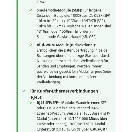
OM4).
Singlemode-Module (SMF):
Für längere
Distanzen. Beispiele: 1000Base-LX/EX/ZX (SFP,
10km bis 80km+), 10GBase-LR/ER/ZR (SFP+,
10km bis 80km+). Typische Wellenlängen sind
1310nm oder 1550nm. Erfordern
Singlemode-Glasfaserkabel (z.B. OS2).
BiDi/WDM-Module (Bidirektional):
Ermöglichen die Datenübertragung in beide
Richtungen über eine einzige Glasfaser durch
Nutzung unterschiedlicher Wellenlängen für
Senden und Empfangen. Werden immer
paarweise eingesetzt (ein Modul für jede Seite
der Verbindung mit komplementären
Wellenlängen).
Für Kupfer-Ethernetverbindungen
(RJ45):
RJ45 SFP/SFP+-Module:
Wandeln einen SFP-
oder SFP+-Port in einen Standard RJ45-
Ethernet-Port um. Beispiele: 1000Base-T SFP-
Modul (unterstützt 10/100/1000 Mbit/s über
Cat5e oder höher), 10GBase-T SFP+-Modul
(unterstützt bis zu 10 Gbit/s über Cat6a/Cat7