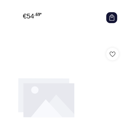
€
54
.69*