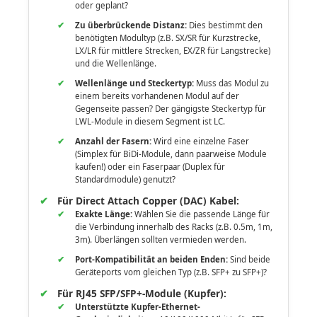
oder geplant?
Zu überbrückende Distanz:
Dies bestimmt den
benötigten Modultyp (z.B. SX/SR für Kurzstrecke,
LX/LR für mittlere Strecken, EX/ZR für Langstrecke)
und die Wellenlänge.
Wellenlänge und Steckertyp:
Muss das Modul zu
einem bereits vorhandenen Modul auf der
Gegenseite passen? Der gängigste Steckertyp für
LWL-Module in diesem Segment ist LC.
Anzahl der Fasern:
Wird eine einzelne Faser
(Simplex für BiDi-Module, dann paarweise Module
kaufen!) oder ein Faserpaar (Duplex für
Standardmodule) genutzt?
Für Direct Attach Copper (DAC) Kabel:
Exakte Länge:
Wählen Sie die passende Länge für
die Verbindung innerhalb des Racks (z.B. 0.5m, 1m,
3m). Überlängen sollten vermieden werden.
Port-Kompatibilität an beiden Enden:
Sind beide
Geräteports vom gleichen Typ (z.B. SFP+ zu SFP+)?
Für RJ45 SFP/SFP+-Module (Kupfer):
Unterstützte Kupfer-Ethernet-