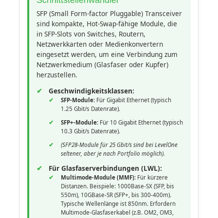
Schnittstellenwandler
SFP (Small Form-factor Pluggable) Transceiver
sind kompakte, Hot-Swap-fähige Module, die
in SFP-Slots von Switches, Routern,
Netzwerkkarten oder Medienkonvertern
eingesetzt werden, um eine Verbindung zum
Netzwerkmedium (Glasfaser oder Kupfer)
herzustellen.
Geschwindigkeitsklassen:
SFP-Module:
Für Gigabit Ethernet (typisch
1.25 Gbit/s Datenrate).
SFP+-Module:
Für 10 Gigabit Ethernet (typisch
10.3 Gbit/s Datenrate).
(SFP28-Module für 25 Gbit/s sind bei LevelOne
seltener, aber je nach Portfolio möglich).
Für Glasfaserverbindungen (LWL):
Multimode-Module (MMF):
Für kürzere
Distanzen. Beispiele: 1000Base-SX (SFP, bis
550m), 10GBase-SR (SFP+, bis 300-400m).
Typische Wellenlänge ist 850nm. Erfordern
Multimode-Glasfaserkabel (z.B. OM2, OM3,