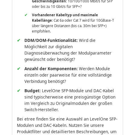
Geschwindigkeiten:
10/100/1000 Mbit/s für SFP
oder bis zu 10 Gbit/s für SFP+?
Vorhandener Kabeltyp und maximale
Kabellänge:
Cat 6a oder Cat 7 wird für 10GBase-T
über längere Distanzen (bis ca. 30m bei SFP+)
empfohlen.
DDM/DOM-Funktionalität:
Wird die
Möglichkeit zur digitalen
Diagnoseüberwachung der Modulparameter
gewünscht oder benötigt?
Anzahl der Komponenten:
Werden Module
einzeln oder paarweise für eine vollständige
Verbindung benötigt?
Budget:
LevelOne SFP-Module und DAC-Kabel
sind typischerweise eine preisgünstige Option
im Vergleich zu Originalmodulen der großen
Switch-Hersteller.
Bei etree finden Sie eine Auswahl an LevelOne SFP-
Modulen und DAC-Kabeln. Nutzen Sie unsere
Produktfilter und detaillierten Beschreibungen, um