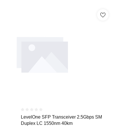
Durchschnittliche Bewertung von 0 von 5 Sternen
LevelOne SFP Transceiver 2.5Gbps SM
Duplex LC 1550nm 40km