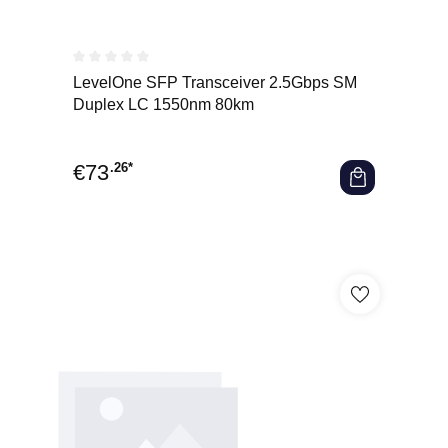
Durchschnittliche Bewertung von 0 von 5 Sternen
LevelOne SFP Transceiver 2.5Gbps SM
Duplex LC 1550nm 80km
€
73
.26*