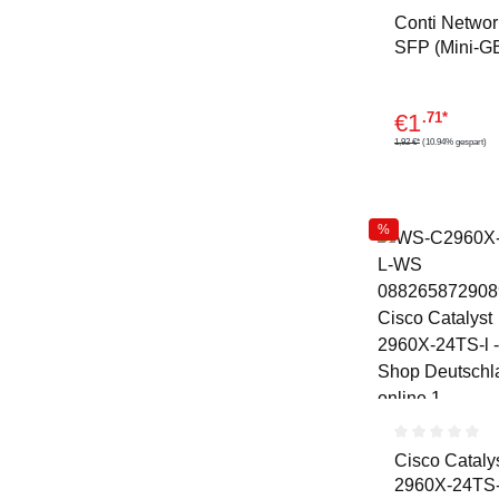
Durchschnitt
Conti Networ
SFP (Mini-GB
Transceiver-
Modul
€
1
.71*
1,92 €*
(10.94% gespart)
%
Durchschnitt
Cisco Cataly
2960X-24TS-