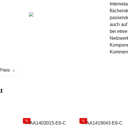
Internet
flächend
passende
auch auf
bei etre
Netzwerk
Komponen
Kommen S
Preis
t
%
%