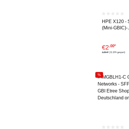
Durchschnitt
HPE X120 -
(Mini-GBIC)-
Transceiver-
Modul
€
2
.00*
2,25 €*
(11.11% gespart)
%