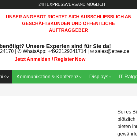
24H EXPRESSVERSAND MÖGLICH
UNSER ANGEBOT RICHTET SICH AUSSCHLIESSLICH AN G
ESCHÄFTSKUNDEN UND ÖFFENTLICHE A
UFTRAGGEBER
 benötigt? Unsere Experten sind für Sie da!
24170
| ✆ WhatsApp:
+4922129241714
| ✉
sales@etree.de
Jetzt Anmelden / Register Now
nik
Kommunikation & Konferenz
Displays
IT-Ratg
Sei es Bü
plötzlic
bieten Ih
gewährle