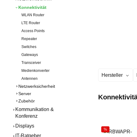
Konnektivität
WLAN Router
LTE Router
Access Points
Repeater
Switches
Gateways
Transceiver
Medienkonverter
Hersteller
Antennen
Netzwerksicherheit
Server
Konnektivitä
Zubehör
Kommunikation &
Konferenz
Displays
%
IT-Ratgeber