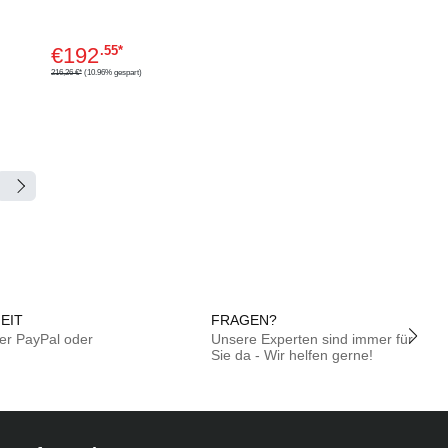
XENPAK-
Transceiver-
€
192
.55*
Modul
216,26 €*
(10.96% gespart)
EIT
FRAG
per PayPal oder
Unsere Experten sind immer 
ungskauf
Sie da - Wir helfen ger