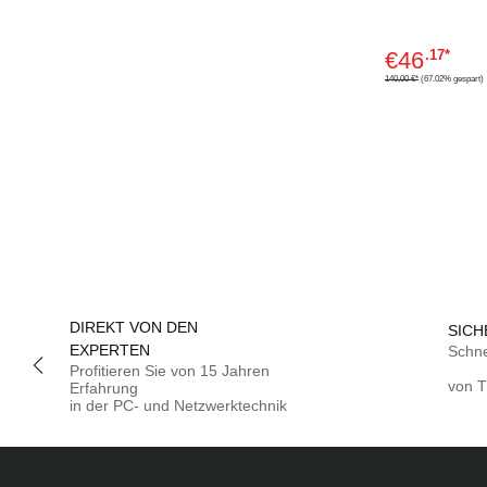
Switch -
managed
€
46
.17*
140,00 €*
(67.02% gespart)
DIREKT VON DEN
SICH
EXPERTEN
Schne
Profitieren Sie von 15 Jahren
von T
Erfahrung
in der PC- und Netzwerktechnik