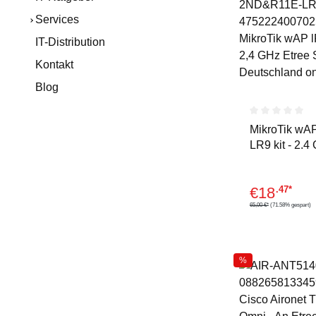
Services
IT-Distribution
Kontakt
Blog
Durchschnitt
MikroTik wA
LR9 kit - 2.4
- 300 Mbit/s -
10.100 -
€
18
.47*
Kabel-/Adapt
t -
65,00 €*
(71.58% gespart)
Kabel-/Adapt
t - Digit
%