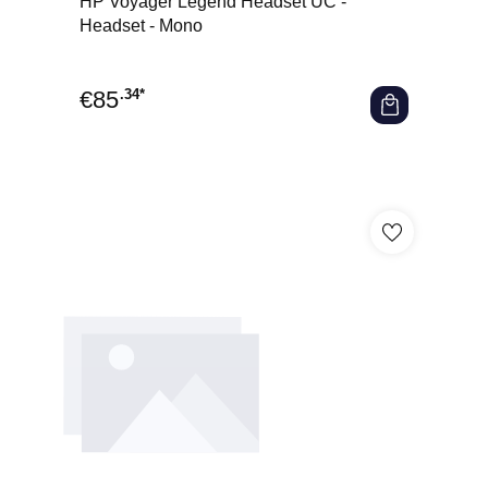
HP Voyager Legend Headset UC -
Headset - Mono
€
85
.34*