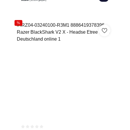
14,52 €*
(10.95% gespart)
%