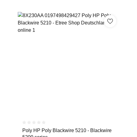
Durchschnittliche Bewertung von 0 von 5 Sternen
Poly HP Poly Blackwire 5210 - Blackwire