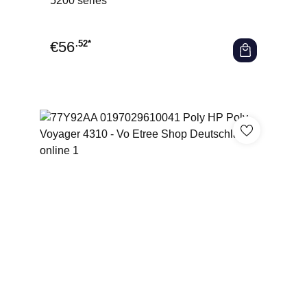
5200 series
€
56
.52*