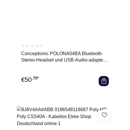
Durchschnittliche Bewertung von 0 von 5 Sternen
Conceptronic POLONA04BA Bluetooth-
Stereo-Headset und USB-Audio-adapter -
Verkabelt & Kabellos - Anru
€
50
.75*