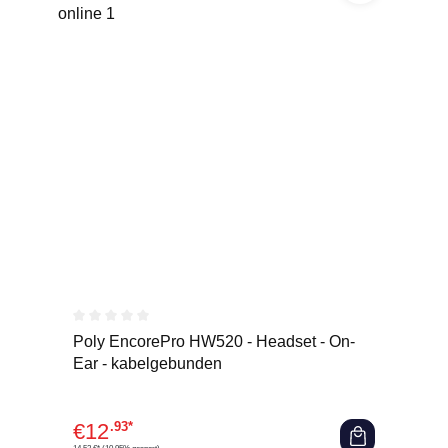
Durchschnittliche Bewertung von 0 von 5 Sternen
Poly EncorePro HW520 - Headset - On-
Ear - kabelgebunden
€
12
.93*