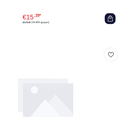
€
15
.39*
27,71 €*
(44.46% gespart)