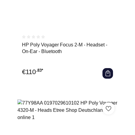
Durchschnittliche Bewertung von 0 von 5 Sternen
HP Poly Voyager Focus 2-M - Headset -
On-Ear - Bluetooth
€
110
.83*