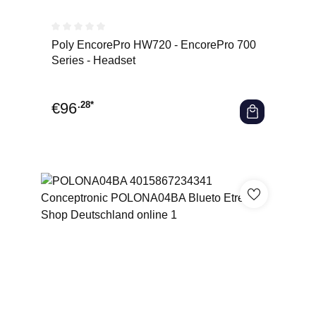
Durchschnittliche Bewertung von 0 von 5 Sternen
Poly EncorePro HW720 - EncorePro 700
Series - Headset
€
96
.28*