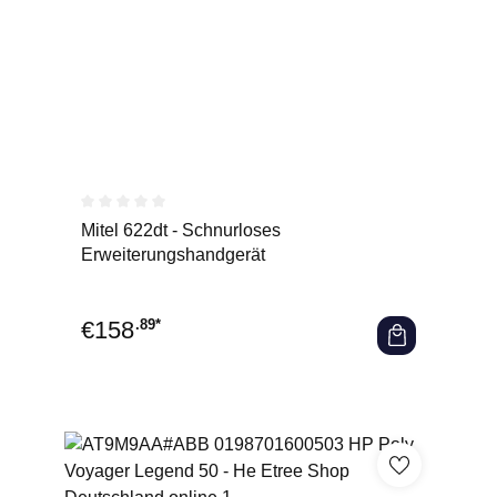
Durchschnittliche Bewertung von 0 von 5 Sternen
Mitel 622dt - Schnurloses
Erweiterungshandgerät
€
158
.89*