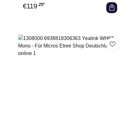
€
119
.25*