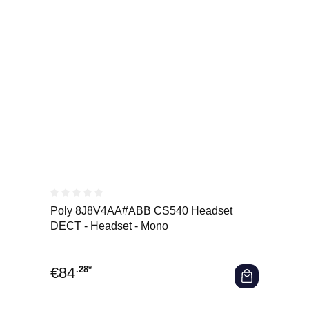
Durchschnittliche Bewertung von 0 von 5 Sternen
Poly 8J8V4AA#ABB CS540 Headset
DECT - Headset - Mono
€
84
.28*