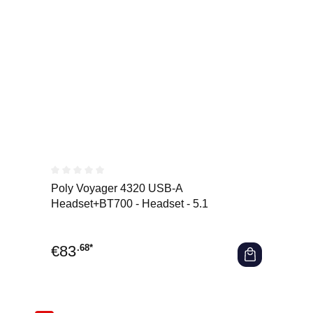
Durchschnittliche Bewertung von 0 von 5 Sternen
Poly Voyager 4320 USB-A
Headset+BT700 - Headset - 5.1
€
83
.68*