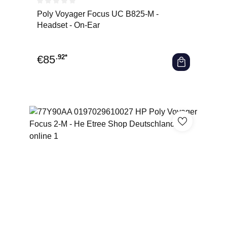
Durchschnittliche Bewertung von 0 von 5 Sternen
Poly Voyager Focus UC B825-M -
Headset - On-Ear
€
85
.92*