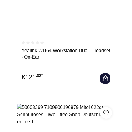
Durchschnittliche Bewertung von 0 von 5 Sternen
Yealink WH64 Workstation Dual - Headset
- On-Ear
€
121
.92*