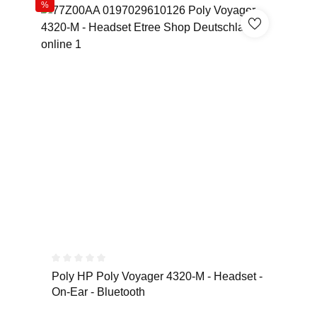
%
Durchschnittliche Bewertung von 0 von 5 Sternen
Poly HP Poly Voyager 4320-M - Headset -
On-Ear - Bluetooth