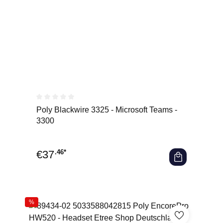
Durchschnittliche Bewertung von 0 von 5 Sternen
Poly Blackwire 3325 - Microsoft Teams -
3300
€
37
.46*
%