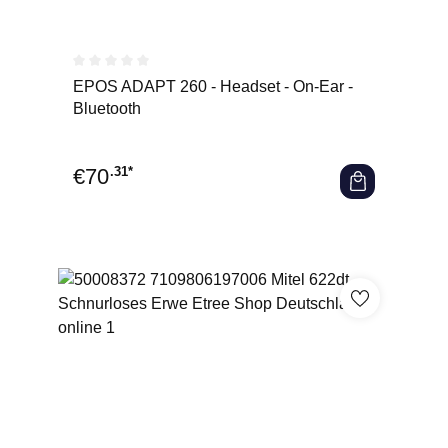
Durchschnittliche Bewertung von 0 von 5 Sternen
EPOS ADAPT 260 - Headset - On-Ear -
Bluetooth
€
70
.31*