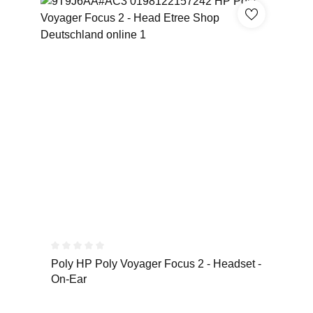
Durchschnittliche Bewertung von 0 von 5 Sternen
Poly HP Poly Voyager Focus 2 - Headset -
On-Ear