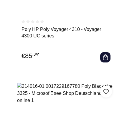
Durchschnittliche Bewertung von 0 von 5 Sternen
Poly HP Poly Voyager 4310 - Voyager
4300 UC series
€
85
.34*