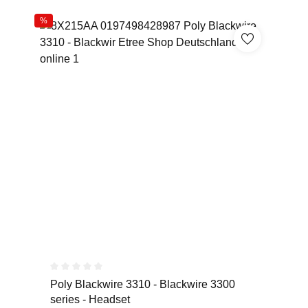
%
Durchschnittliche Bewertung von 0 von 5 Sternen
Poly Blackwire 3310 - Blackwire 3300
series - Headset