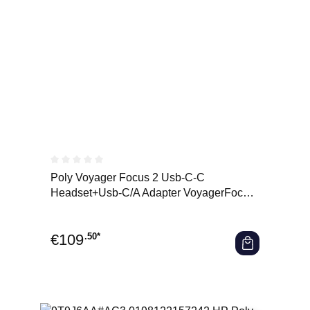
Durchschnittliche Bewertung von 0 von 5 Sternen
Poly Voyager Focus 2 Usb-C-C
Headset+Usb-C/A Adapter VoyagerFocus
2 - Headset - Stereo
€
109
.50*