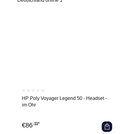
Durchschnittliche Bewertung von 0 von 5 Sternen
HP Poly Voyager Legend 50 - Headset -
im Ohr
€
86
.11*