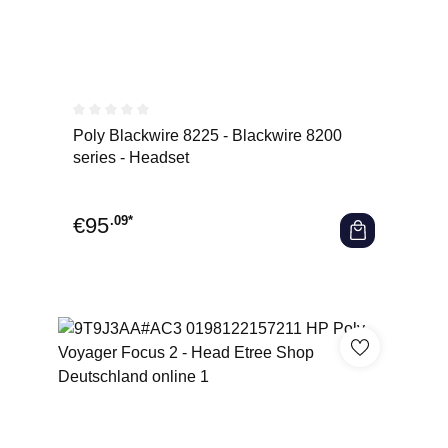
Durchschnittliche Bewertung von 0 von 5 Sternen
Poly Blackwire 8225 - Blackwire 8200
series - Headset
€
95
.09*