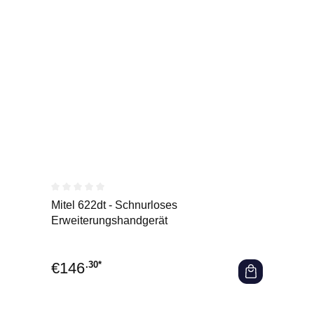
Durchschnittliche Bewertung von 0 von 5 Sternen
Mitel 622dt - Schnurloses
Erweiterungshandgerät
€
146
.30*