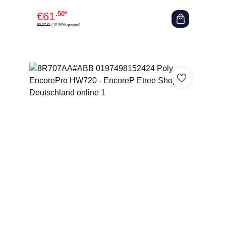
€
61
.50*
69,07 €*
(10.96% gespart)