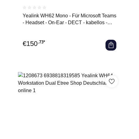
Durchschnittliche Bewertung von 0 von 5 Sternen
Yealink WH62 Mono - Für Microsoft Teams
- Headset - On-Ear - DECT - kabellos -
Headset - 20 KHz
€
150
.73*