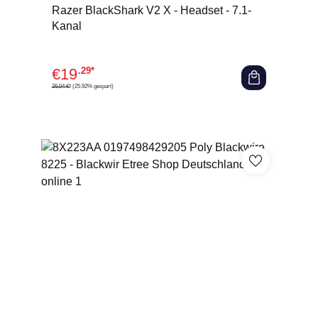
Durchschnittliche Bewertung von 0 von 5 Sternen
Razer BlackShark V2 X - Headset - 7.1-
Kanal
€
19
.29*
26,04 €*
(25.92% gespart)