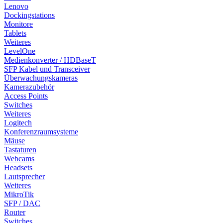
Lenovo
Dockingstations
Monitore
Tablets
Weiteres
LevelOne
Medienkonverter / HDBaseT
SFP Kabel und Transceiver
Überwachungskameras
Kamerazubehör
Access Points
Switches
Weiteres
Logitech
Konferenzraumsysteme
Mäuse
Tastaturen
Webcams
Headsets
Lautsprecher
Weiteres
MikroTik
SFP / DAC
Router
Switches