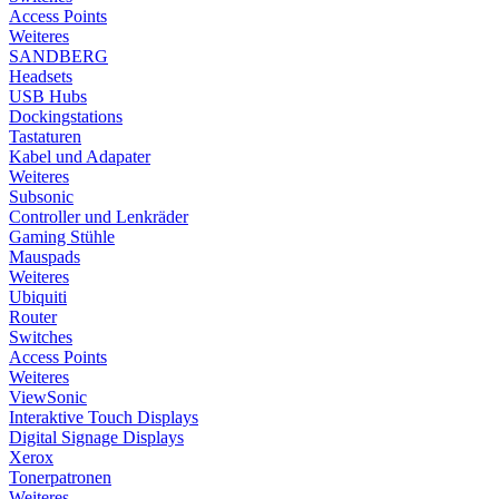
Access Points
Weiteres
SANDBERG
Headsets
USB Hubs
Dockingstations
Tastaturen
Kabel und Adapater
Weiteres
Subsonic
Controller und Lenkräder
Gaming Stühle
Mauspads
Weiteres
Ubiquiti
Router
Switches
Access Points
Weiteres
ViewSonic
Interaktive Touch Displays
Digital Signage Displays
Xerox
Tonerpatronen
Weiteres