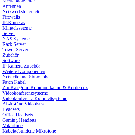
Medienkonverter
Antennen
Netzwerksicherheit
Firewalls
IP-Kameras
Klingelsysteme
Server
NAS Systeme
Rack Server
Tower Server
Zubehör
Software
IP Kamera Zubehör
Weitere Komponenten
Netzteile und Stromkabel
Patch Kabel
Zur Kategorie Kommunikation & Konferenz
Videokonferenzsysteme
Videokonferenz-Komplettsysteme
All-in-One Videobars
Headsets
Office Headsets
Gaming Headsets
Mikrofone
Kabelgebundene Mikrofone