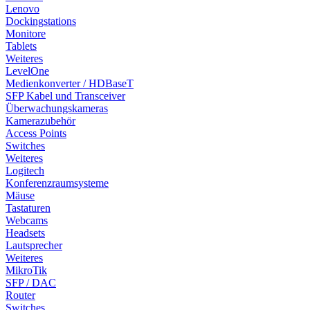
Lenovo
Dockingstations
Monitore
Tablets
Weiteres
LevelOne
Medienkonverter / HDBaseT
SFP Kabel und Transceiver
Überwachungskameras
Kamerazubehör
Access Points
Switches
Weiteres
Logitech
Konferenzraumsysteme
Mäuse
Tastaturen
Webcams
Headsets
Lautsprecher
Weiteres
MikroTik
SFP / DAC
Router
Switches