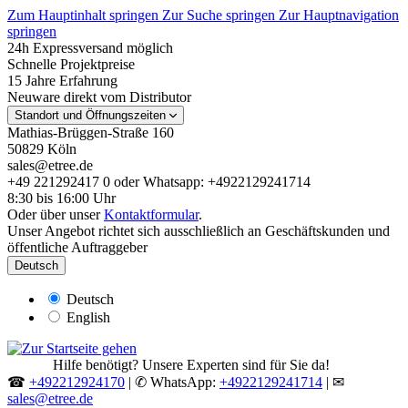
Zum Hauptinhalt springen
Zur Suche springen
Zur Hauptnavigation
springen
24h Expressversand möglich
Schnelle Projektpreise
15 Jahre Erfahrung
Neuware direkt vom Distributor
Standort und Öffnungszeiten
Mathias-Brüggen-Straße 160
50829 Köln
sales@etree.de
+49 221292417 0 oder Whatsapp: +4922129241714
8:30 bis 16:00 Uhr
Oder über unser
Kontaktformular
.
Unser Angebot richtet sich ausschließlich an Geschäftskunden und
öffentliche Auftraggeber
Deutsch
Deutsch
English
Hilfe benötigt? Unsere Experten sind für Sie da!
☎
+492212924170
| ✆ WhatsApp:
+4922129241714
| ✉
sales@etree.de