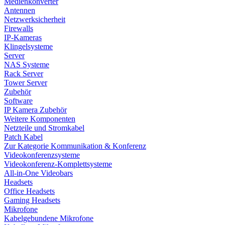
Medienkonverter
Antennen
Netzwerksicherheit
Firewalls
IP-Kameras
Klingelsysteme
Server
NAS Systeme
Rack Server
Tower Server
Zubehör
Software
IP Kamera Zubehör
Weitere Komponenten
Netzteile und Stromkabel
Patch Kabel
Zur Kategorie Kommunikation & Konferenz
Videokonferenzsysteme
Videokonferenz-Komplettsysteme
All-in-One Videobars
Headsets
Office Headsets
Gaming Headsets
Mikrofone
Kabelgebundene Mikrofone