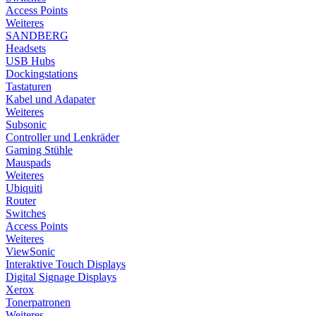
Access Points
Weiteres
SANDBERG
Headsets
USB Hubs
Dockingstations
Tastaturen
Kabel und Adapater
Weiteres
Subsonic
Controller und Lenkräder
Gaming Stühle
Mauspads
Weiteres
Ubiquiti
Router
Switches
Access Points
Weiteres
ViewSonic
Interaktive Touch Displays
Digital Signage Displays
Xerox
Tonerpatronen
Weiteres