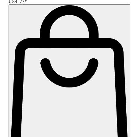
€
89
.77*