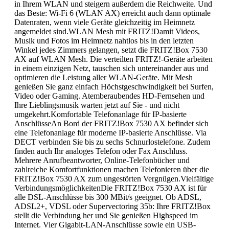
in Ihrem WLAN und steigern außerdem die Reichweite. Und
das Beste: Wi-Fi 6 (WLAN AX) erreicht auch dann optimale
Datenraten, wenn viele Geräte gleichzeitig im Heimnetz
angemeldet sind.WLAN Mesh mit FRITZ!Damit Videos,
Musik und Fotos im Heimnetz nahtlos bis in den letzten
Winkel jedes Zimmers gelangen, setzt die FRITZ!Box 7530
AX auf WLAN Mesh. Die verteilten FRITZ!-Geräte arbeiten
in einem einzigen Netz, tauschen sich untereinander aus und
optimieren die Leistung aller WLAN-Geräte. Mit Mesh
genießen Sie ganz einfach Höchstgeschwindigkeit bei Surfen,
Video oder Gaming. Atemberaubendes HD-Fernsehen und
Ihre Lieblingsmusik warten jetzt auf Sie - und nicht
umgekehrt.Komfortable Telefonanlage für IP-basierte
AnschlüsseAn Bord der FRITZ!Box 7530 AX befindet sich
eine Telefonanlage für moderne IP-basierte Anschlüsse. Via
DECT verbinden Sie bis zu sechs Schnurlostelefone. Zudem
finden auch Ihr analoges Telefon oder Fax Anschluss.
Mehrere Anrufbeantworter, Online-Telefonbücher und
zahlreiche Komfortfunktionen machen Telefonieren über die
FRITZ!Box 7530 AX zum ungestörten Vergnügen.Vielfältige
VerbindungsmöglichkeitenDie FRITZ!Box 7530 AX ist für
alle DSL-Anschlüsse bis 300 MBit/s geeignet. Ob ADSL,
ADSL2+, VDSL oder Supervectoring 35b: Ihre FRITZ!Box
stellt die Verbindung her und Sie genießen Highspeed im
Internet. Vier Gigabit-LAN-Anschlüsse sowie ein USB-