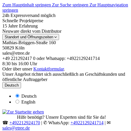
Zum Hauptinhalt springen
Zur Suche springen
Zur Hauptnavigation
springen
24h Expressversand möglich
Schnelle Projektpreise
15 Jahre Erfahrung
Neuware direkt vom Distributor
Standort und Öffnungszeiten
Mathias-Brüggen-Straße 160
50829 Köln
sales@etree.de
+49 221292417 0 oder Whatsapp: +4922129241714
8:30 bis 16:00 Uhr
Oder über unser
Kontaktformular
.
Unser Angebot richtet sich ausschließlich an Geschäftskunden und
öffentliche Auftraggeber
Deutsch
Deutsch
English
Hilfe benötigt? Unsere Experten sind für Sie da!
☎
+492212924170
| ✆ WhatsApp:
+4922129241714
| ✉
sales@etree.de