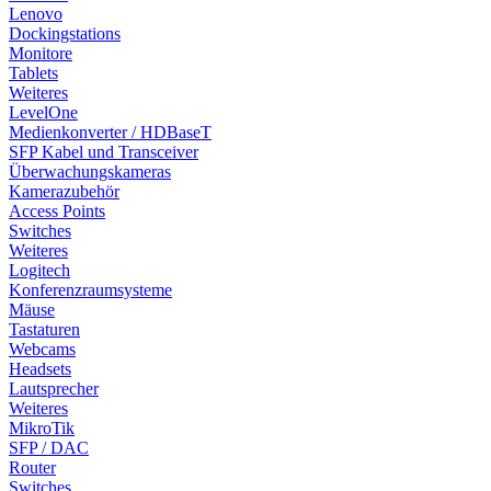
Lenovo
Dockingstations
Monitore
Tablets
Weiteres
LevelOne
Medienkonverter / HDBaseT
SFP Kabel und Transceiver
Überwachungskameras
Kamerazubehör
Access Points
Switches
Weiteres
Logitech
Konferenzraumsysteme
Mäuse
Tastaturen
Webcams
Headsets
Lautsprecher
Weiteres
MikroTik
SFP / DAC
Router
Switches