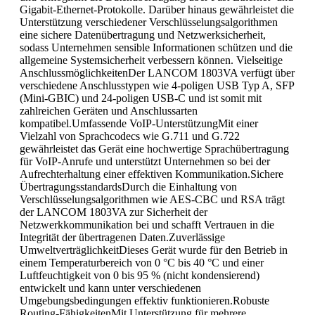
Gigabit-Ethernet-Protokolle. Darüber hinaus gewährleistet die
Unterstützung verschiedener Verschlüsselungsalgorithmen
eine sichere Datenübertragung und Netzwerksicherheit,
sodass Unternehmen sensible Informationen schützen und die
allgemeine Systemsicherheit verbessern können. Vielseitige
AnschlussmöglichkeitenDer LANCOM 1803VA verfügt über
verschiedene Anschlusstypen wie 4-poligen USB Typ A, SFP
(Mini-GBIC) und 24-poligen USB-C und ist somit mit
zahlreichen Geräten und Anschlussarten
kompatibel.Umfassende VoIP-UnterstützungMit einer
Vielzahl von Sprachcodecs wie G.711 und G.722
gewährleistet das Gerät eine hochwertige Sprachübertragung
für VoIP-Anrufe und unterstützt Unternehmen so bei der
Aufrechterhaltung einer effektiven Kommunikation.Sichere
ÜbertragungsstandardsDurch die Einhaltung von
Verschlüsselungsalgorithmen wie AES-CBC und RSA trägt
der LANCOM 1803VA zur Sicherheit der
Netzwerkkommunikation bei und schafft Vertrauen in die
Integrität der übertragenen Daten.Zuverlässige
UmweltverträglichkeitDieses Gerät wurde für den Betrieb in
einem Temperaturbereich von 0 °C bis 40 °C und einer
Luftfeuchtigkeit von 0 bis 95 % (nicht kondensierend)
entwickelt und kann unter verschiedenen
Umgebungsbedingungen effektiv funktionieren.Robuste
Routing-FähigkeitenMit Unterstützung für mehrere