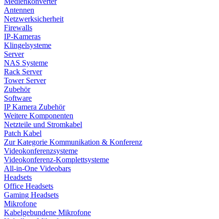
Medienkonverter
Antennen
Netzwerksicherheit
Firewalls
IP-Kameras
Klingelsysteme
Server
NAS Systeme
Rack Server
Tower Server
Zubehör
Software
IP Kamera Zubehör
Weitere Komponenten
Netzteile und Stromkabel
Patch Kabel
Zur Kategorie Kommunikation & Konferenz
Videokonferenzsysteme
Videokonferenz-Komplettsysteme
All-in-One Videobars
Headsets
Office Headsets
Gaming Headsets
Mikrofone
Kabelgebundene Mikrofone