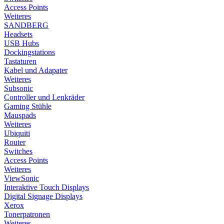
Access Points
Weiteres
SANDBERG
Headsets
USB Hubs
Dockingstations
Tastaturen
Kabel und Adapater
Weiteres
Subsonic
Controller und Lenkräder
Gaming Stühle
Mauspads
Weiteres
Ubiquiti
Router
Switches
Access Points
Weiteres
ViewSonic
Interaktive Touch Displays
Digital Signage Displays
Xerox
Tonerpatronen
Weiteres