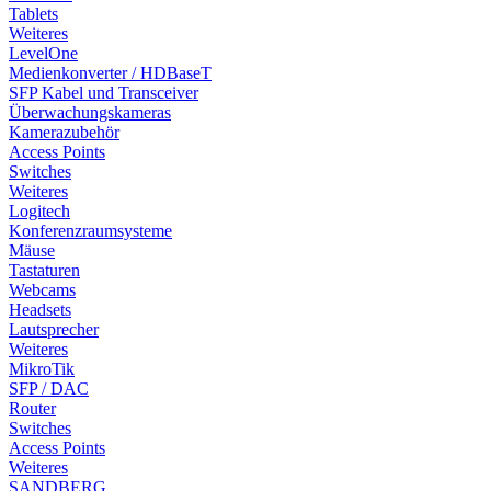
Tablets
Weiteres
LevelOne
Medienkonverter / HDBaseT
SFP Kabel und Transceiver
Überwachungskameras
Kamerazubehör
Access Points
Switches
Weiteres
Logitech
Konferenzraumsysteme
Mäuse
Tastaturen
Webcams
Headsets
Lautsprecher
Weiteres
MikroTik
SFP / DAC
Router
Switches
Access Points
Weiteres
SANDBERG