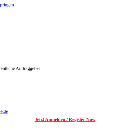
springen
fentliche Auftraggeber
ee.de
Jetzt Anmelden / Register Now