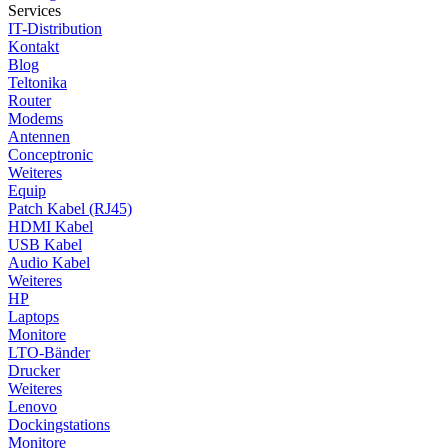
Services
IT-Distribution
Kontakt
Blog
Teltonika
Router
Modems
Antennen
Conceptronic
Weiteres
Equip
Patch Kabel (RJ45)
HDMI Kabel
USB Kabel
Audio Kabel
Weiteres
HP
Laptops
Monitore
LTO-Bänder
Drucker
Weiteres
Lenovo
Dockingstations
Monitore