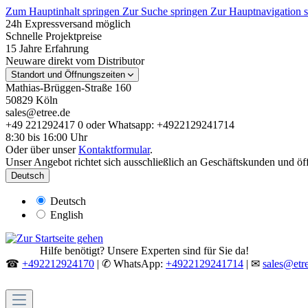
Zum Hauptinhalt springen
Zur Suche springen
Zur Hauptnavigation 
24h Expressversand möglich
Schnelle Projektpreise
15 Jahre Erfahrung
Neuware direkt vom Distributor
Standort und Öffnungszeiten
Mathias-Brüggen-Straße 160
50829 Köln
sales@etree.de
+49 221292417 0 oder Whatsapp: +4922129241714
8:30 bis 16:00 Uhr
Oder über unser
Kontaktformular
.
Unser Angebot richtet sich ausschließlich an Geschäftskunden und öf
Deutsch
Deutsch
English
Hilfe benötigt? Unsere Experten sind für Sie da!
☎
+492212924170
| ✆ WhatsApp:
+4922129241714
| ✉
sales@etr