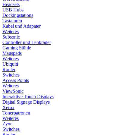
Headsets
USB Hubs
Dockingstations
Tastaturen
Kabel und Adapater
Weiteres
Subsonic
Controller und Lenkräder
Gaming Stühle
Mauspads
Weiteres
Ubiquiti
Router
Switches
Access Points
Weiteres
ViewSonic
Interaktive Touch Displays
Digital Signage Displays
Xerox
Tonerpatronen
Weiteres
Zyxel
Switches
Router