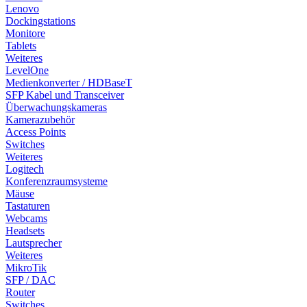
Lenovo
Dockingstations
Monitore
Tablets
Weiteres
LevelOne
Medienkonverter / HDBaseT
SFP Kabel und Transceiver
Überwachungskameras
Kamerazubehör
Access Points
Switches
Weiteres
Logitech
Konferenzraumsysteme
Mäuse
Tastaturen
Webcams
Headsets
Lautsprecher
Weiteres
MikroTik
SFP / DAC
Router
Switches