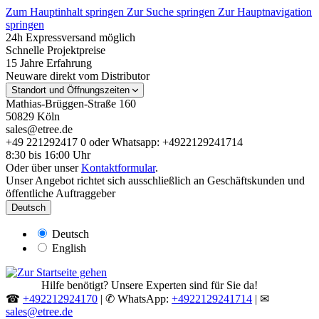
Zum Hauptinhalt springen
Zur Suche springen
Zur Hauptnavigation
springen
24h Expressversand möglich
Schnelle Projektpreise
15 Jahre Erfahrung
Neuware direkt vom Distributor
Standort und Öffnungszeiten
Mathias-Brüggen-Straße 160
50829 Köln
sales@etree.de
+49 221292417 0 oder Whatsapp: +4922129241714
8:30 bis 16:00 Uhr
Oder über unser
Kontaktformular
.
Unser Angebot richtet sich ausschließlich an Geschäftskunden und
öffentliche Auftraggeber
Deutsch
Deutsch
English
Hilfe benötigt? Unsere Experten sind für Sie da!
☎
+492212924170
| ✆ WhatsApp:
+4922129241714
| ✉
sales@etree.de