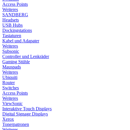
Access Points
Weiteres
SANDBERG
Headsets
USB Hubs
Dockingstations
Tastaturen
Kabel und Adapater
Weiteres
Subsonic
Controller und Lenkräder
Gaming Stühle
Mauspads
Weiteres
Ubiquiti
Router
Switches
Access Points
Weiteres
ViewSonic
Interaktive Touch Displays
Digital Signage Displays
Xerox
Tonerpatronen
Weiteres