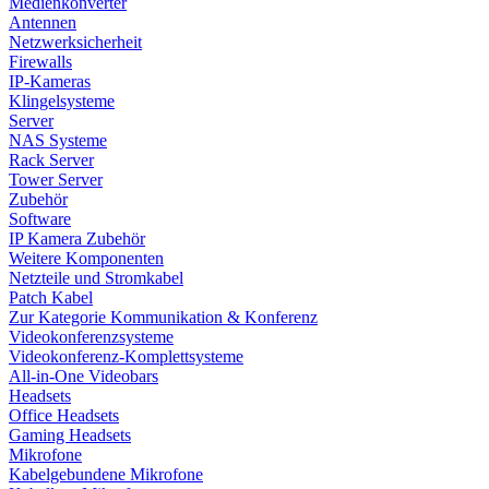
Medienkonverter
Antennen
Netzwerksicherheit
Firewalls
IP-Kameras
Klingelsysteme
Server
NAS Systeme
Rack Server
Tower Server
Zubehör
Software
IP Kamera Zubehör
Weitere Komponenten
Netzteile und Stromkabel
Patch Kabel
Zur Kategorie Kommunikation & Konferenz
Videokonferenzsysteme
Videokonferenz-Komplettsysteme
All-in-One Videobars
Headsets
Office Headsets
Gaming Headsets
Mikrofone
Kabelgebundene Mikrofone