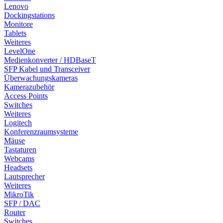
Lenovo
Dockingstations
Monitore
Tablets
Weiteres
LevelOne
Medienkonverter / HDBaseT
SFP Kabel und Transceiver
Überwachungskameras
Kamerazubehör
Access Points
Switches
Weiteres
Logitech
Konferenzraumsysteme
Mäuse
Tastaturen
Webcams
Headsets
Lautsprecher
Weiteres
MikroTik
SFP / DAC
Router
Switches