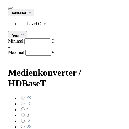
Hersteller
Level One
Preis
Minimal
€
–
Maximal
€
Medienkonverter /
HDBaseT
1
2