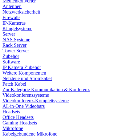
Medienkonverter
Antennen
Netzwerksicherheit
Firewalls
IP-Kameras
Klingelsysteme
Server
NAS Systeme
Rack Server
Tower Server
Zubehör
Software
IP Kamera Zubehör
Weitere Komponenten
Netzteile und Stromkabel
Patch Kabel
Zur Kategorie Kommunikation & Konferenz
Videokonferenzsysteme
Videokonferenz-Komplettsysteme
All-in-One Videobars
Headsets
Office Headsets
Gaming Headsets
Mikrofone
Kabelgebundene Mikrofone