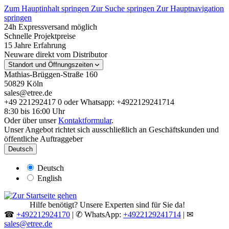
Zum Hauptinhalt springen
Zur Suche springen
Zur Hauptnavigation
springen
24h Expressversand möglich
Schnelle Projektpreise
15 Jahre Erfahrung
Neuware direkt vom Distributor
Standort und Öffnungszeiten
Mathias-Brüggen-Straße 160
50829 Köln
sales@etree.de
+49 221292417 0 oder Whatsapp: +4922129241714
8:30 bis 16:00 Uhr
Oder über unser
Kontaktformular
.
Unser Angebot richtet sich ausschließlich an Geschäftskunden und
öffentliche Auftraggeber
Deutsch
Deutsch
English
Hilfe benötigt? Unsere Experten sind für Sie da!
☎
+492212924170
| ✆ WhatsApp:
+4922129241714
| ✉
sales@etree.de