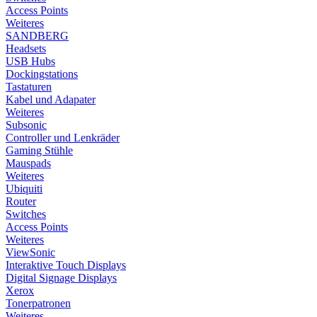
Access Points
Weiteres
SANDBERG
Headsets
USB Hubs
Dockingstations
Tastaturen
Kabel und Adapater
Weiteres
Subsonic
Controller und Lenkräder
Gaming Stühle
Mauspads
Weiteres
Ubiquiti
Router
Switches
Access Points
Weiteres
ViewSonic
Interaktive Touch Displays
Digital Signage Displays
Xerox
Tonerpatronen
Weiteres