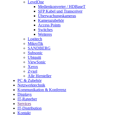
LevelOne
Medienkonverter / HDBaseT
SFP Kabel und Transceiver
Überwachungskameras
Kamerazubehör
Access Points
Switches
Weiteres
Logitech
MikroTik
SANDBERG
Subsonic
Ubiquiti
ViewSonic
Xerox
Zyxel
Alle Hersteller
PC & Zubehör
Netzwerktechnik
Kommunikation & Konferenz
Displays
IT-Ratgeber
Services
IT-Distribution
Kontakt