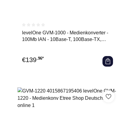
Durchschnittliche Bewertung von 0 von 5 Sternen
levelOne GVM-1000 - Medienkonverter -
100Mb lAN - 10Base-T, 100Base-TX,
1000Base-T, 1000Base-X - RJ-
€
139
.96*