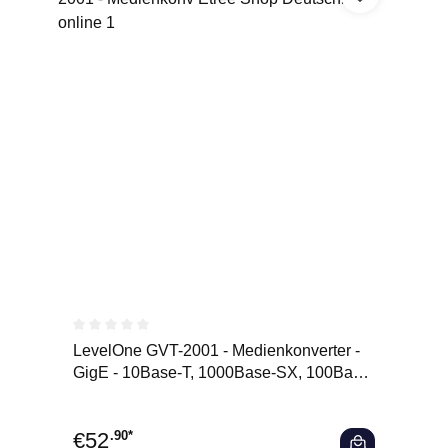
Durchschnittliche Bewertung von 0 von 5 Sternen
LevelOne GVT-2001 - Medienkonverter -
GigE - 10Base-T, 1000Base-SX, 100Base-
TX, 1000Base-T
€
52
.90*