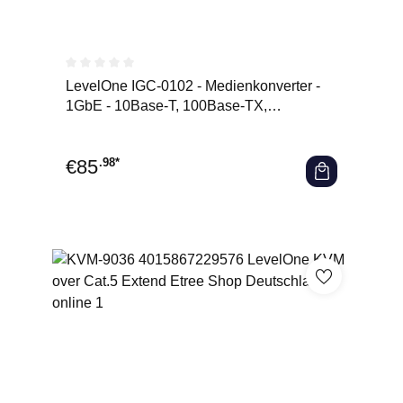
Durchschnittliche Bewertung von 0 von 5 Sternen
LevelOne IGC-0102 - Medienkonverter -
1GbE - 10Base-T, 100Base-TX,
1000Base-T, 1000Base-X - RJ-45 /
€
85
.98*