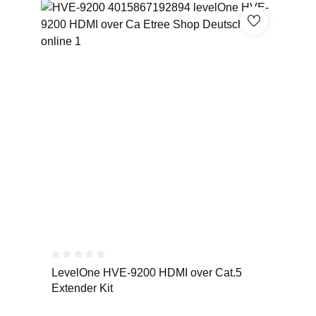
Durchschnittliche Bewertung von 0 von 5 Sternen
LevelOne HVE-9200 HDMI over Cat.5
Extender Kit