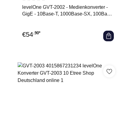
Durchschnittliche Bewertung von 0 von 5 Sternen
levelOne GVT-2002 - Medienkonverter -
GigE - 10Base-T, 1000Base-SX, 100Base-
TX, 1000Base-T
€
54
.90*