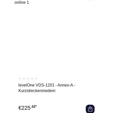
Durchschnittliche Bewertung von 0 von 5 Sternen
levelOne VDS-1201 - Annex-A -
Kurzstreckenmodem
€
225
.62*