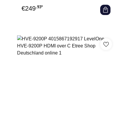
€
249
.93*