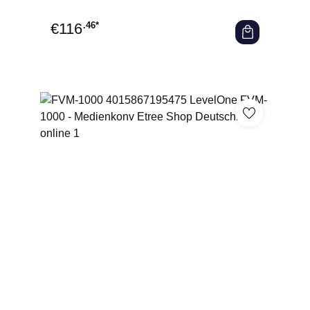
€
116
.46*