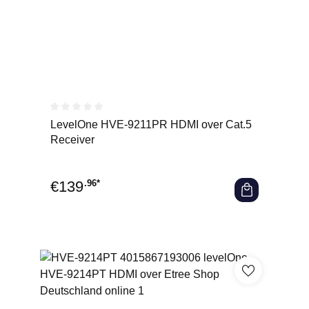
Durchschnittliche Bewertung von 0 von 5 Sternen
LevelOne HVE-9211PR HDMI over Cat.5
Receiver
€
139
.96*