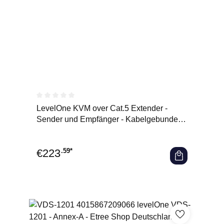
Durchschnittliche Bewertung von 0 von 5 Sternen
LevelOne KVM over Cat.5 Extender -
Sender und Empfänger - Kabelgebunden -
100 m - Cat5 - Cat5e - 192
€
223
.59*