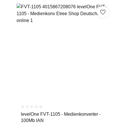
Durchschnittliche Bewertung von 0 von 5 Sternen
levelOne FVT-1105 - Medienkonverter -
100Mb lAN