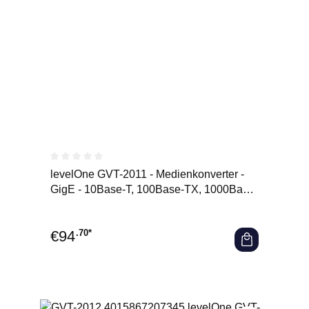
Durchschnittliche Bewertung von 0 von 5 Sternen
levelOne GVT-2011 - Medienkonverter -
GigE - 10Base-T, 100Base-TX, 1000Base-
T, 1000Base-X - RJ-45 /
€
94
.70*