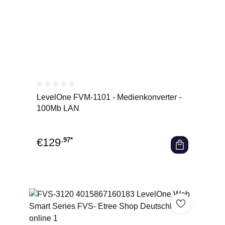
Durchschnittliche Bewertung von 0 von 5 Sternen
LevelOne FVM-1101 - Medienkonverter -
100Mb LAN
€
129
.97*