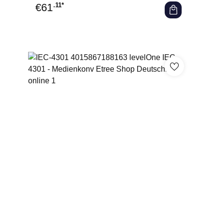
€
61
.11*