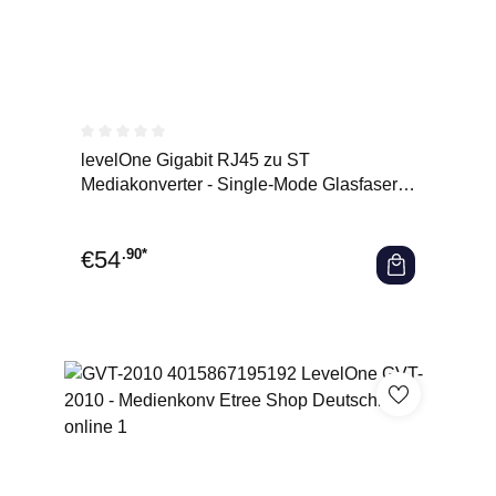
Durchschnittliche Bewertung von 0 von 5 Sternen
levelOne Gigabit RJ45 zu ST
Mediakonverter - Single-Mode Glasfaser -
20km - 1000 Mbit/s - 1000Base-l
€
54
.90*