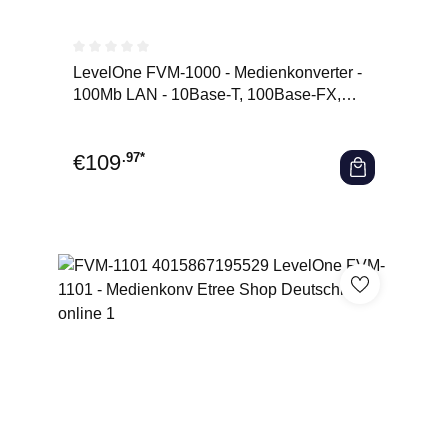
Durchschnittliche Bewertung von 0 von 5 Sternen
LevelOne FVM-1000 - Medienkonverter -
100Mb LAN - 10Base-T, 100Base-FX,
100Base-TX - RJ-45 / SFP (mi
€
109
.97*