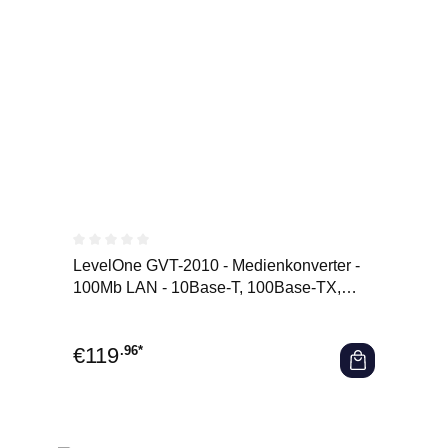
Durchschnittliche Bewertung von 0 von 5 Sternen
LevelOne GVT-2010 - Medienkonverter -
100Mb LAN - 10Base-T, 100Base-TX,
1000Base-T, 1000Base-X - RJ-
€
119
.96*