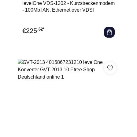
Durchschnittliche Bewertung von 0 von 5 Sternen
levelOne VDS-1202 - Kurzstreckenmodem
- 100Mb lAN, Ethernet over VDSl
€
225
.62*