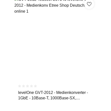
Durchschnittliche Bewertung von 0 von 5 Sternen
levelOne GVT-2012 - Medienkonverter -
1GbE - 10Base-T, 1000Base-SX,
100Base-TX, 1000Base-T - RJ-45 /