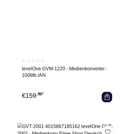
Durchschnittliche Bewertung von 0 von 5 Sternen
levelOne GVM-1220 - Medienkonverter -
100Mb lAN
€
159
.96*