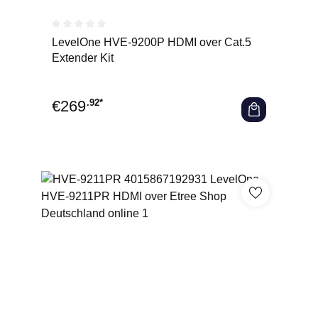
Durchschnittliche Bewertung von 0 von 5 Sternen
LevelOne HVE-9200P HDMI over Cat.5
Extender Kit
€
269
.92*