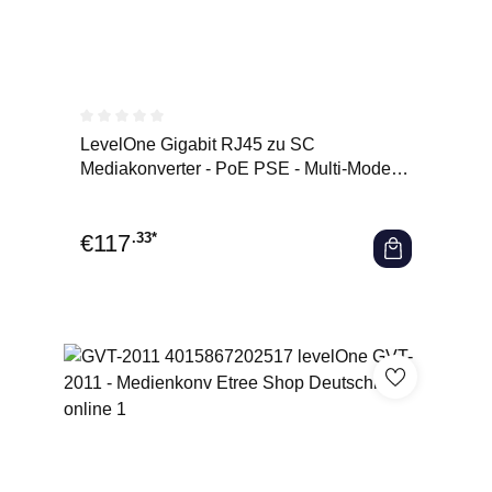
Durchschnittliche Bewertung von 0 von 5 Sternen
LevelOne Gigabit RJ45 zu SC
Mediakonverter - PoE PSE - Multi-Mode
Glasfaser - 0.5km - 1000 Mbit/s -
€
117
.33*