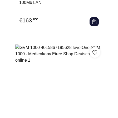
100Mb LAN
€
163
.05*