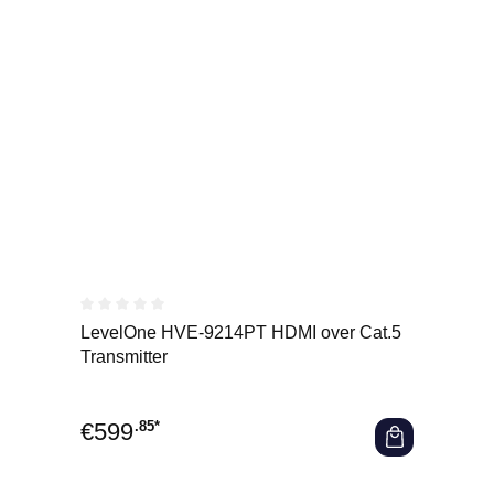
Durchschnittliche Bewertung von 0 von 5 Sternen
LevelOne HVE-9214PT HDMI over Cat.5
Transmitter
€
599
.85*