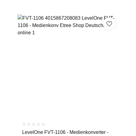
Durchschnittliche Bewertung von 0 von 5 Sternen
LevelOne FVT-1106 - Medienkonverter -