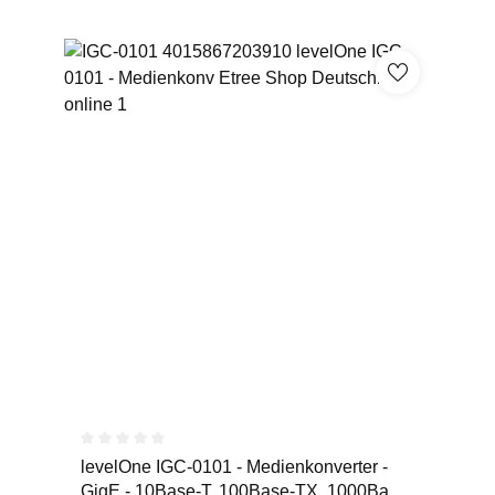
Durchschnittliche Bewertung von 0 von 5 Sternen
levelOne IGC-0101 - Medienkonverter -
GigE - 10Base-T, 100Base-TX, 1000Base-