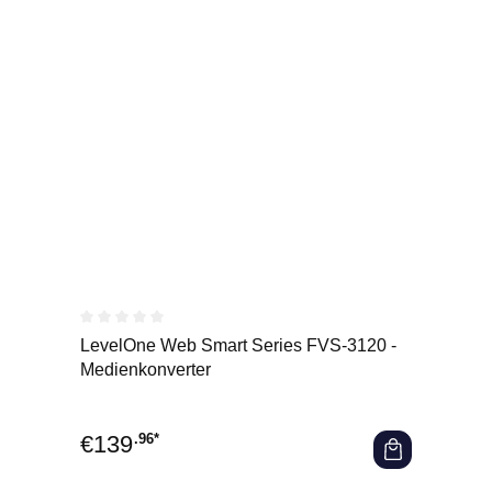
Durchschnittliche Bewertung von 0 von 5 Sternen
LevelOne Web Smart Series FVS-3120 -
Medienkonverter
€
139
.96*