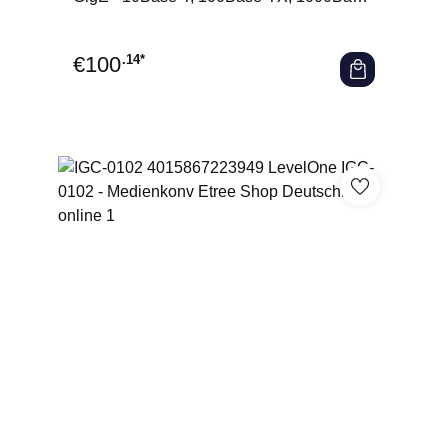
T, 1000Base-X - RJ-45 /
€
100
.14*